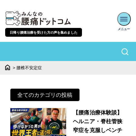
日帰り腰痛治療を受けた方の声を集めました
home
>
腰椎不安定症
全てのカテゴリの投稿
【腰痛治療体験談】
ヘルニア・脊柱管狭
窄症を克服しベンチ