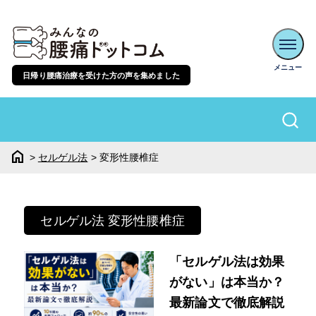
日帰り腰痛治療を受けた方の声を集めました
home
>
セルゲル法
>
変形性腰椎症
セルゲル法 変形性腰椎症
「セルゲル法は効果
がない」は本当か？
最新論文で徹底解説