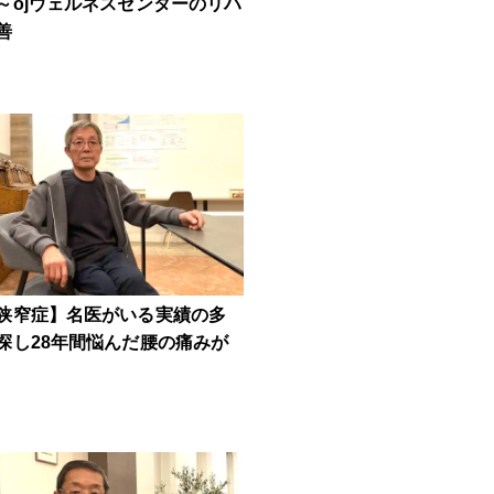
～ojウェルネスセンターのリハ
善
狭窄症】名医がいる実績の多
探し28年間悩んだ腰の痛みが