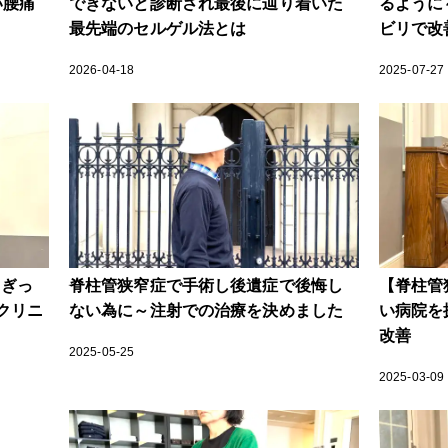
い腰痛
できないと診断され最後に辿り着いた
るように
最先端のセルゲル法とは
ビリで改
2026-04-18
2025-07-27
！ぎっ
脊柱管狭窄症で手術し後遺症で後悔し
【脊柱管
クリニ
ない為に～注射での治療を決めました
い病院を
改善
2025-05-25
2025-03-09