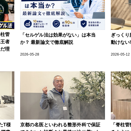
脊柱管
「セルゲル法は効果がない」は本当
ぎっくり
界王者
か？ 最新論文で徹底解説
動けない
んだ理
2026-05-28
2026-05-12
たT様
京都の名医といわれる整形外科で保証
「脊柱管