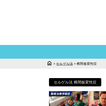
home
>
セルゲル法
>
椎間板変性症
セルゲル法 椎間板変性症