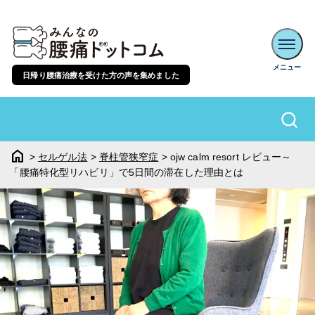
日帰り腰痛治療を受けた方の声を集めました
home
>
セルゲル法
>
脊柱管狭窄症
>
ojw calm resort レビュー～
「腰痛特化型リハビリ」で5日間の滞在した理由とは