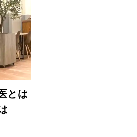
医とは
は