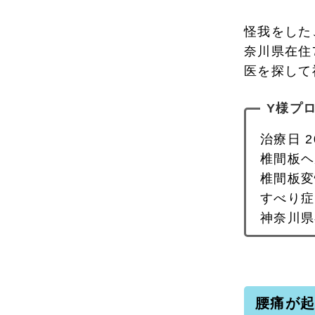
怪我をした
奈川県在住
医を探して
Y様プ
治療日 2
椎間板ヘ
椎間板変
すべり症
神奈川県在
腰痛が