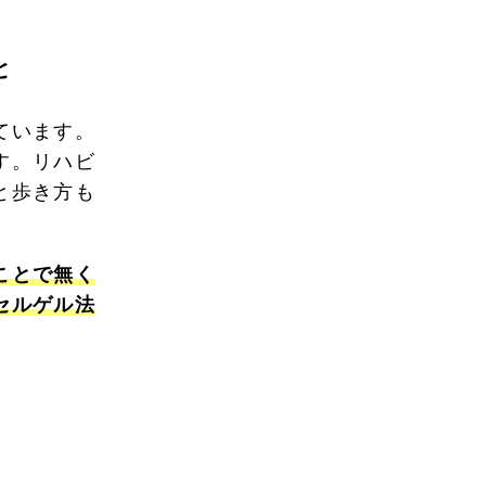
と
ています。
す。リハビ
と歩き方も
ことで無く
セルゲル法