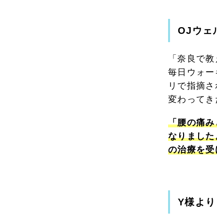
OJウ
「奈良で教
毎日ウォー
リで指摘さ
変わってき
「腰の痛み
なりました
の治療を受
Y様より