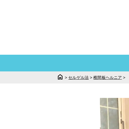
home
>
セルゲル法
>
椎間板ヘルニア
>