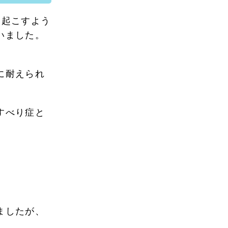
き起こすよう
いました。
に耐えられ
」
すべり症と
ましたが、