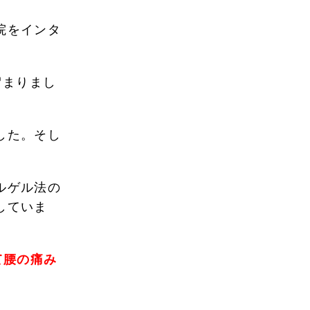
院をインタ
留まりまし
した。そし
ルゲル法の
していま
て腰の痛み