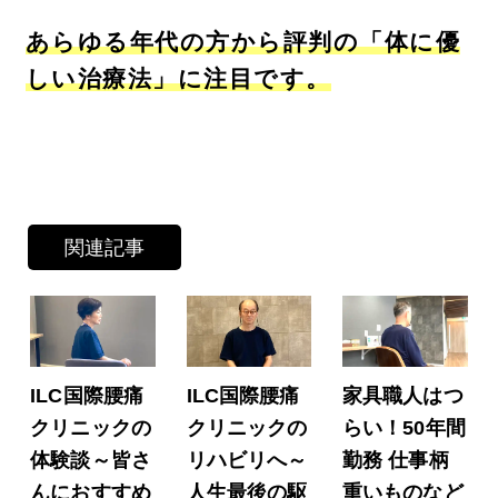
あらゆる年代の方から評判の「体に優
しい治療法」に注目です。
関連記事
ILC国際腰痛
ILC国際腰痛
家具職人はつ
クリニックの
クリニックの
らい！50年間
体験談～皆さ
リハビリへ～
勤務 仕事柄
んにおすすめ
人生最後の駆
重いものなど