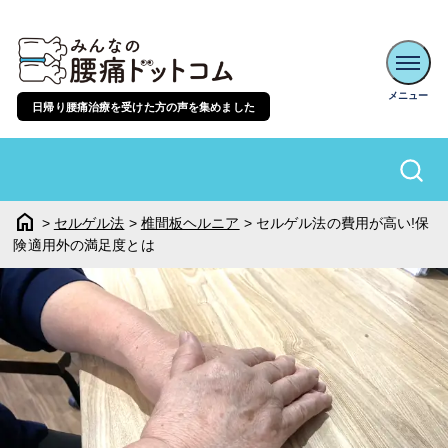
日帰り腰痛治療を受けた方の声を集めました
home
>
セルゲル法
>
椎間板ヘルニア
>
セルゲル法の費用が高い!保
険適用外の満足度とは