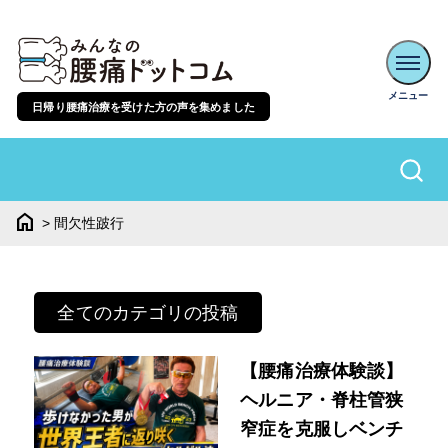
日帰り腰痛治療を受けた方の声を集めました
home
>
間欠性跛行
全てのカテゴリの投稿
【腰痛治療体験談】
ヘルニア・脊柱管狭
窄症を克服しベンチ