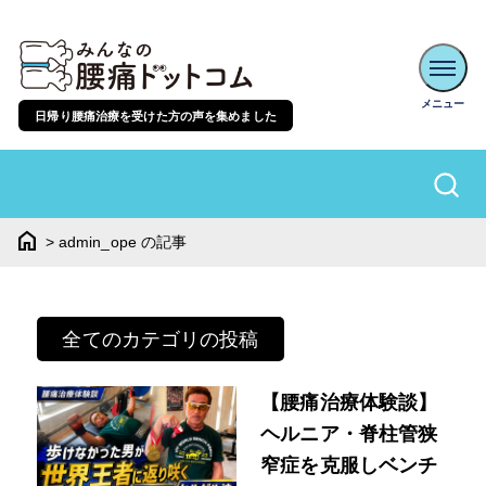
日帰り腰痛治療を受けた方の声を集めました
home
>
admin_ope の記事
全てのカテゴリの投稿
【腰痛治療体験談】
ヘルニア・脊柱管狭
窄症を克服しベンチ