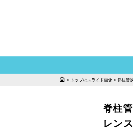
home
>
トップのスライド画像
>
脊柱管
脊柱管
レン