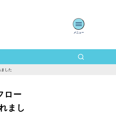
れました
フロー
れまし