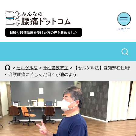
日帰り腰痛治療を受けた方の声を集めました
home
>
セルゲル法
>
脊柱管狭窄症
>
【セルゲル法】愛知県在住I様
～介護腰痛に苦しんだ日々が嘘のよう