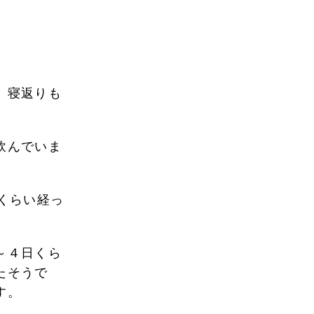
。寝返りも
飲んでいま
くらい経っ
～４日くら
たそうで
す。