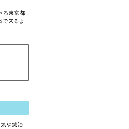
ゃる東京都
出で来るよ
電気や鍼治