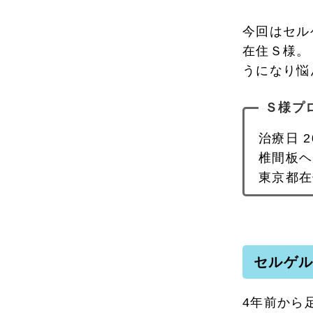
今回はセル
在住Ｓ様。
うになり悩
Ｓ様プ
治療日 2
椎間板ヘ
東京都在
セルゲ
4年前から