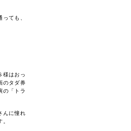
通っても、
Ｓ様はおっ
画のタダ券
演の「トラ
さんに憧れ
す。