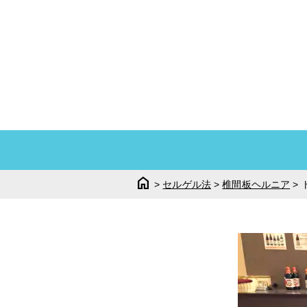
home
>
セルゲル法
>
椎間板ヘルニア
>