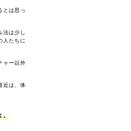
るとは思っ
」
ル法は少し
の人たちに
チャー以外
最近は、体
。
よ。