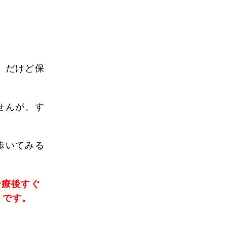
。だけど保
せんが、す
歩いてみる
。
治療後すぐ
うです。