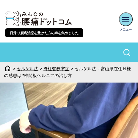
日帰り腰痛治療を受けた方の声を集めました
home
>
セルゲル法
>
脊柱管狭窄症
>
セルゲル法～富山県在住Ｈ様
の感想は?椎間板ヘルニアの治し方