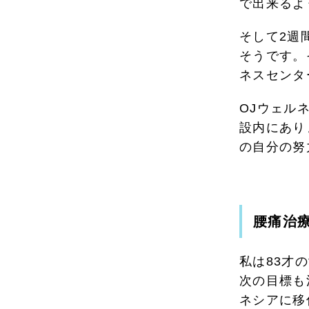
で出来るよ
そして2週
そうです。
ネスセンタ
OJウェル
設内にあり
の自分の努
腰痛治
私は83才
次の目標も
ネシアに移