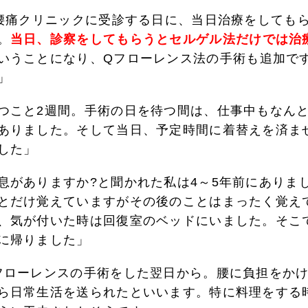
際腰痛クリニックに受診する日に、当日治療をしても
。
当日、診察をしてもらうとセルゲル法だけでは治
いうことになり、Qフローレンス法の手術も追加で
」
つこと2週間。手術の日を待つ間は、仕事中もなん
ありました。そして当日、予定時間に着替えを済ま
した」
息がありますか?と聞かれた私は4～5年前にありま
とだけ覚えていますがその後のことはまったく覚え
、気が付いた時は回復室のベッドにいました。そこ
に帰りました」
フローレンスの手術をした翌日から。腰に負担をか
ら日常生活を送られたといいます。特に料理をする