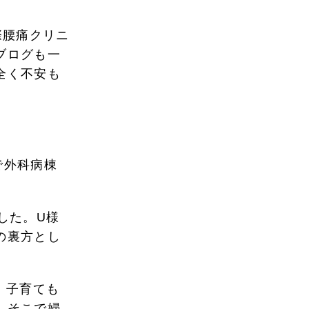
際腰痛クリニ
ブログも一
全く不安も
。
で外科病棟
した。U様
の裏方とし
。子育ても
。そこで婦