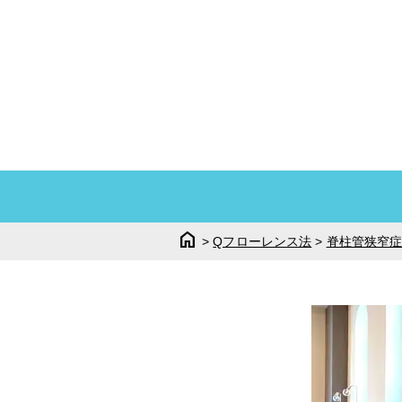
home
>
Qフローレンス法
>
脊柱管狭窄