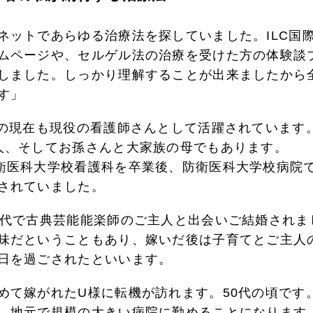
ネットであらゆる治療法を探していました。ILC国
ムページや、セルゲル法の治療を受けた方の体験談
しました。しっかり理解することが出来ましたから
す」
代の現在も現役の看護師さんとして活躍されています
人、そしてお孫さんと大家族の母でもあります。
衛医科大学校看護科を卒業後、防衛医科大学校病院
されていました。
0代で古典芸能能楽師のご主人と出会いご結婚されま
味だということもあり、嫁いだ後は子育てとご主人
日を過ごされたといいます。
めて嫁がれたU様に転機が訪れます。50代の頃です
、地元で規模の大きい病院に勤めることになります