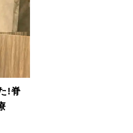
た!脊
療