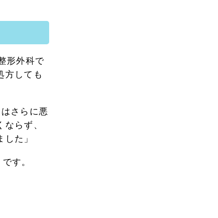
整形外科で
処方しても
痛はさらに悪
くならず、
ました」
うです。