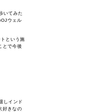
歩いてみた
OJウェル
ートという施
ことで今後
退しインド
大好きなの