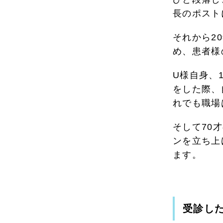
長のポスト
それから2
め、患者様
U様自身、
をした際、
れでも職場
そして70
ンを立ち上
ます。
受診し