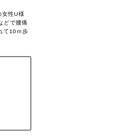
の女性U様
などで腰痛
て10ｍ歩