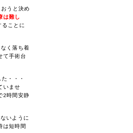
らおうと決め
療は難し
することに
となく落ち着
せて手術台
した・・・
ていませ
で2時間安静
けないように
時は短時間