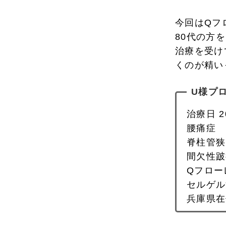
今回はQフ
80代の方
治療を受け
くのが精い
U様プ
治療日 2
腰痛症
脊柱管狭
間欠性跛
Qフロー
セルゲル
兵庫県在住